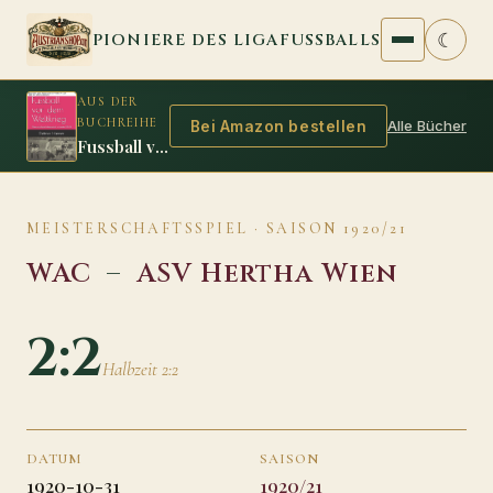
Zum Inhalt springen
☾
PIONIERE DES LIGAFUSSBALLS
AUS DER
BUCHREIHE
Alle Bücher
Bei Amazon bestellen
Fussball vor dem Weltkrieg
MEISTERSCHAFTSSPIEL · SAISON 1920/21
WAC
–
ASV Hertha Wien
2:2
Halbzeit 2:2
DATUM
SAISON
1920-10-31
1920/21