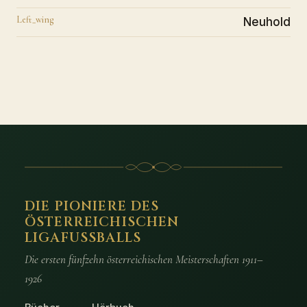
Left_wing
Neuhold
DIE PIONIERE DES
ÖSTERREICHISCHEN
LIGAFUSSBALLS
Die ersten fünfzehn österreichischen Meisterschaften 1911–
1926