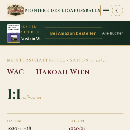
Zum Inhalt springen
☾
PIONIERE DES LIGAFUSSBALLS
AUS DER
BUCHREIHE
Alle Bücher
Bei Amazon bestellen
Austria Wien: Der erste violette Titel
MEISTERSCHAFTSSPIEL · SAISON 1920/21
WAC
–
Hakoah Wien
1:1
Halbzeit 0:1
DATUM
SAISON
1920-11-28
1920/21