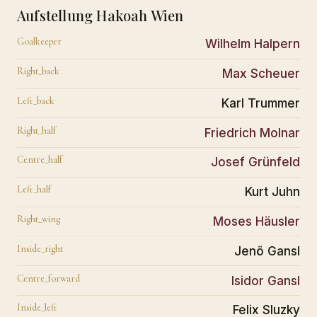
Aufstellung Hakoah Wien
Goalkeeper
Wilhelm Halpern
Right_back
Max Scheuer
Left_back
Karl Trummer
Right_half
Friedrich Molnar
Centre_half
Josef Grünfeld
Left_half
Kurt Juhn
Right_wing
Moses Häusler
Inside_right
Jenö Gansl
Centre_forward
Isidor Gansl
Inside_left
Felix Sluzky