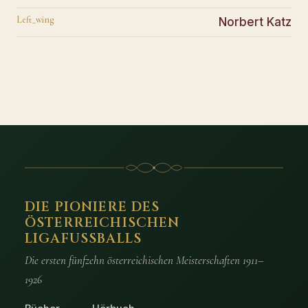
Left_wing
Norbert Katz
DIE PIONIERE DES
ÖSTERREICHISCHEN
LIGAFUSSBALLS
Die ersten fünfzehn österreichischen Meisterschaften 1911–
1926