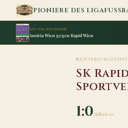
Zum Inhalt springen
PIONIERE DES LIGAFUSSB
AUS DER BUCHREIHE
Austria Wien gegen Rapid Wien
MEISTERSCHAFTSSPIE
SK Rapi
Sportve
1:0
Halbzeit 1:0