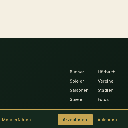
Bücher
Hörbuch
Spieler
Vereine
Saisonen
Stadien
Spiele
Fotos
.
Mehr erfahren
Akzeptieren
Ablehnen
Datenschutz