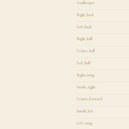
Goalkeeper
Right_back
Left_back
Right_half
Centre_half
Left_half
Right_wing
Inside_right
Centre_forward
Inside_left
Left_wing