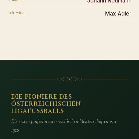
Johann Neumann
Left_wing
Max Adler
DIE PIONIERE DES
ÖSTERREICHISCHEN
LIGAFUSSBALLS
Die ersten fünfzehn österreichischen Meisterschaften 1911–
1926