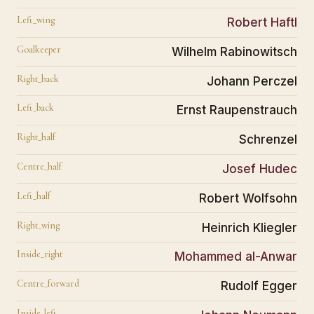
Left_wing
Robert Haftl
Goalkeeper
Wilhelm Rabinowitsch
Right_back
Johann Perczel
Left_back
Ernst Raupenstrauch
Right_half
Schrenzel
Centre_half
Josef Hudec
Left_half
Robert Wolfsohn
Right_wing
Heinrich Kliegler
Inside_right
Mohammed al-Anwar
Centre_forward
Rudolf Egger
Inside_left