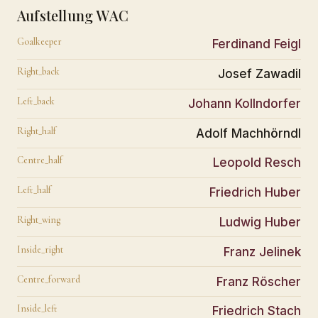
Aufstellung WAC
Goalkeeper
Ferdinand Feigl
Right_back
Josef Zawadil
Left_back
Johann Kollndorfer
Right_half
Adolf Machhörndl
Centre_half
Leopold Resch
Left_half
Friedrich Huber
Right_wing
Ludwig Huber
Inside_right
Franz Jelinek
Centre_forward
Franz Röscher
Inside_left
Friedrich Stach