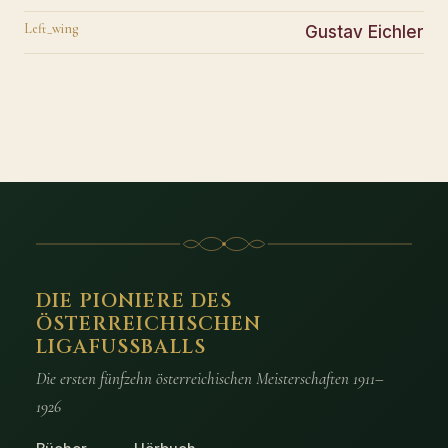
Left_wing
Gustav Eichler
DIE PIONIERE DES
ÖSTERREICHISCHEN
LIGAFUSSBALLS
Die ersten fünfzehn österreichischen Meisterschaften 1911–
1926