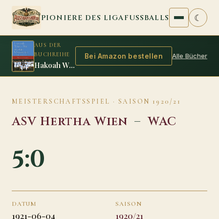
Zum Inhalt springen
☾
PIONIERE DES LIGAFUSSBALLS
AUS DER
BUCHREIHE
Alle Bücher
Bei Amazon bestellen
Hakoah Wien: Der einzige Meistertitel
MEISTERSCHAFTSSPIEL · SAISON 1920/21
ASV Hertha Wien
–
WAC
5:0
DATUM
SAISON
1921-06-04
1920/21