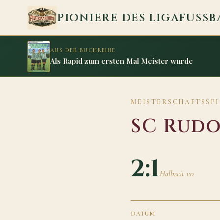
Zum Inhalt springen
PIONIERE DES LIGAFUSSB
AUS DER BUCHREIHE
Als Rapid zum ersten Mal Meister wurde
MEISTERSCHAFTSSPIE
SC Rudo
2:1
Halbzeit 1:0
DATUM