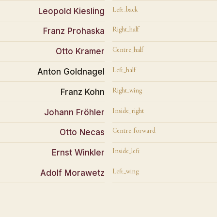
Left_back
Leopold Kiesling
Right_half
Franz Prohaska
Centre_half
Otto Kramer
Left_half
Anton Goldnagel
Right_wing
Franz Kohn
Inside_right
Johann Fröhler
Centre_forward
Otto Necas
Inside_left
Ernst Winkler
Left_wing
Adolf Morawetz