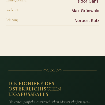
Centre_forward
Isidor Gansl
Inside_left
Max Grünwald
Left_wing
Norbert Katz
DIE PIONIERE DES
ÖSTERREICHISCHEN
LIGAFUSSBALLS
Die ersten fünfzehn österreichischen Meisterschaften 1911–