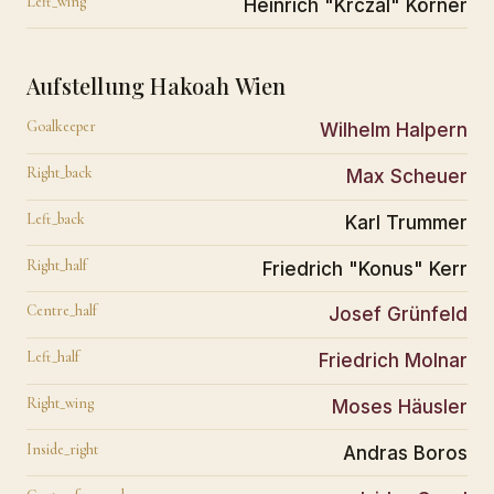
Left_wing
Heinrich "Krczal" Körner
Aufstellung Hakoah Wien
Goalkeeper
Wilhelm Halpern
Right_back
Max Scheuer
Left_back
Karl Trummer
Right_half
Friedrich "Konus" Kerr
Centre_half
Josef Grünfeld
Left_half
Friedrich Molnar
Right_wing
Moses Häusler
Inside_right
Andras Boros