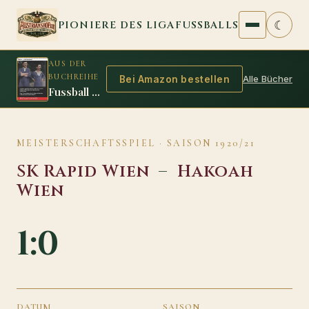
Zum Inhalt springen
☾
PIONIERE DES LIGAFUSSBALLS
AUS DER
BUCHREIHE
Alle Bücher
Bei Amazon bestellen
Fussball Legenden 1916/17
MEISTERSCHAFTSSPIEL · SAISON 1920/21
SK Rapid Wien
–
Hakoah
Wien
1:0
DATUM
SAISON