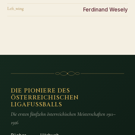
Left_wing
Ferdinand Wesely
DIE PIONIERE DES
ÖSTERREICHISCHEN
LIGAFUSSBALLS
Die ersten fünfzehn österreichischen Meisterschaften 1911–
1926