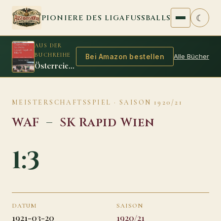
Zum Inhalt springen
☾
PIONIERE DES LIGAFUSSBALLS
AUS DER
BUCHREIHE
Alle Bücher
Bei Amazon bestellen
Österreichische Geschichte - Fussball Tagebuch 1918/19
MEISTERSCHAFTSSPIEL · SAISON 1920/21
WAF
–
SK Rapid Wien
1:3
DATUM
SAISON
1921-03-20
1920/21