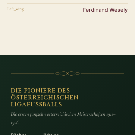
Left_wing
Ferdinand Wesely
DIE PIONIERE DES
ÖSTERREICHISCHEN
LIGAFUSSBALLS
Die ersten fünfzehn österreichischen Meisterschaften 1911–
1926