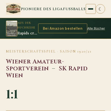
Zum Inhalt springen
☾
PIONIERE DES LIGAFUSSBALLS
AUS DER
BUCHREIHE
Alle Bücher
Bei Amazon bestellen
Rapids erste Titelverteidigung 1912/13
MEISTERSCHAFTSSPIEL · SAISON 1920/21
Wiener Amateur-
Sportverein
–
SK Rapid
Wien
1:1