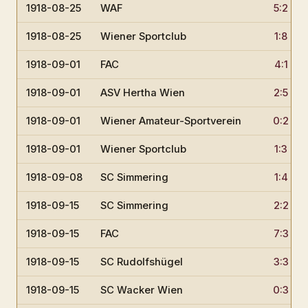
1918-08-25
WAF
5:2
1918-08-25
Wiener Sportclub
1:8
1918-09-01
FAC
4:1
1918-09-01
ASV Hertha Wien
2:5
1918-09-01
Wiener Amateur-Sportverein
0:2
1918-09-01
Wiener Sportclub
1:3
1918-09-08
SC Simmering
1:4
1918-09-15
SC Simmering
2:2
1918-09-15
FAC
7:3
1918-09-15
SC Rudolfshügel
3:3
1918-09-15
SC Wacker Wien
0:3