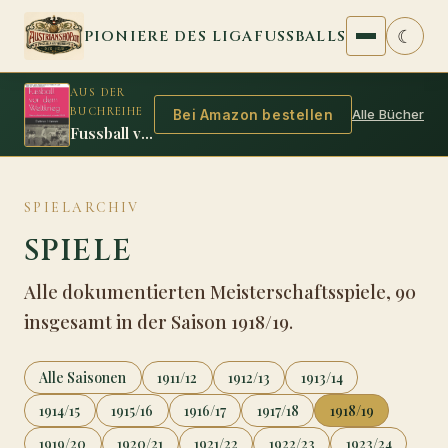
Zum Inhalt springen
☾
PIONIERE DES LIGAFUSSBALLS
AUS DER
BUCHREIHE
Alle Bücher
Bei Amazon bestellen
Fussball vor dem Weltkrieg
SPIELARCHIV
SPIELE
Alle dokumentierten Meisterschaftsspiele, 90
insgesamt in der Saison 1918/19.
Alle Saisonen
1911/12
1912/13
1913/14
1914/15
1915/16
1916/17
1917/18
1918/19
1919/20
1920/21
1921/22
1922/23
1923/24