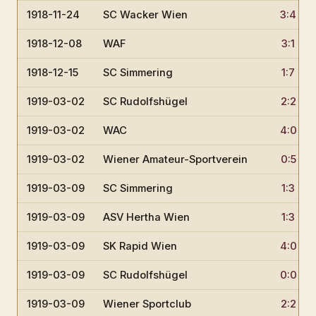
1918-11-24
SC Wacker Wien
3:4
1918-12-08
WAF
3:1
1918-12-15
SC Simmering
1:7
1919-03-02
SC Rudolfshügel
2:2
1919-03-02
WAC
4:0
1919-03-02
Wiener Amateur-Sportverein
0:5
1919-03-09
SC Simmering
1:3
1919-03-09
ASV Hertha Wien
1:3
1919-03-09
SK Rapid Wien
4:0
1919-03-09
SC Rudolfshügel
0:0
1919-03-09
Wiener Sportclub
2:2