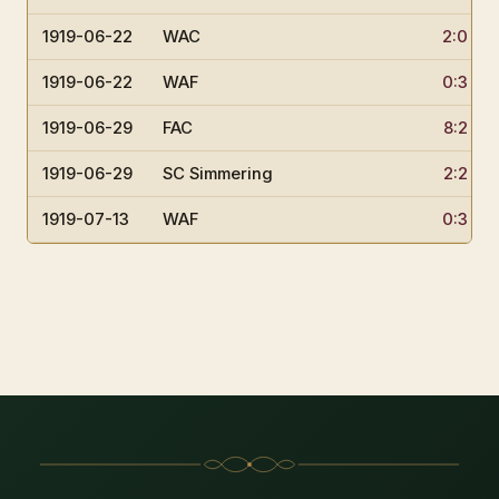
1919-06-22
WAC
2:0
1919-06-22
WAF
0:3
1919-06-29
FAC
8:2
1919-06-29
SC Simmering
2:2
1919-07-13
WAF
0:3