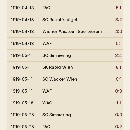
1919-04-13
FAC
5:1
1919-04-13
SC Rudolfshügel
3:2
1919-04-13
Wiener Amateur-Sportverein
4:0
1919-04-13
WAF
0:1
1919-05-11
SC Simmering
2:4
1919-05-11
SK Rapid Wien
8:1
1919-05-11
SC Wacker Wien
0:1
1919-05-11
WAF
0:0
1919-05-18
WAC
1:1
1919-05-25
SC Simmering
0:0
1919-05-25
FAC
0:2